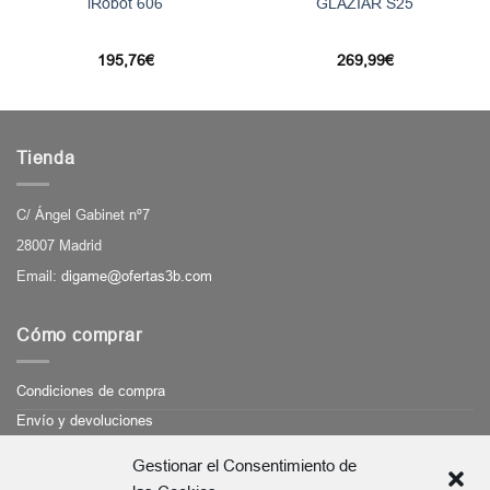
iRobot 606
GLAZIAR S25
195,76
€
269,99
€
Tienda
C/ Ángel Gabinet nº7
28007 Madrid
Email:
digame@ofertas3b.com
Cómo comprar
Condiciones de compra
Envío y devoluciones
Medios de pago
Gestionar el Consentimiento de