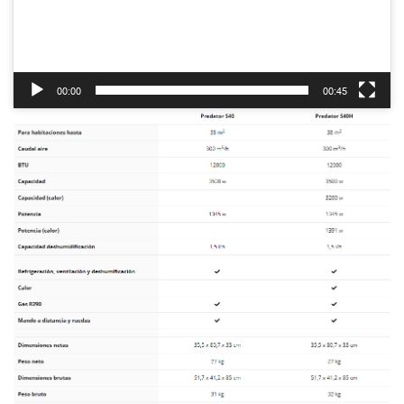
Reproductor
de
vídeo
00:00
00:45