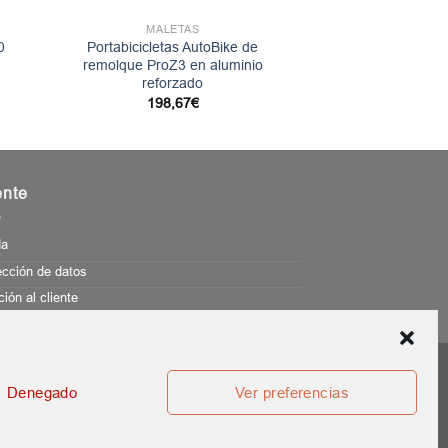
MALETAS
0
Portabicicletas AutoBike de
remolque ProZ3 en aluminio
reforzado
198,67
€
ente
da
ección de datos
ión al cliente
Denegado
Ver preferencias