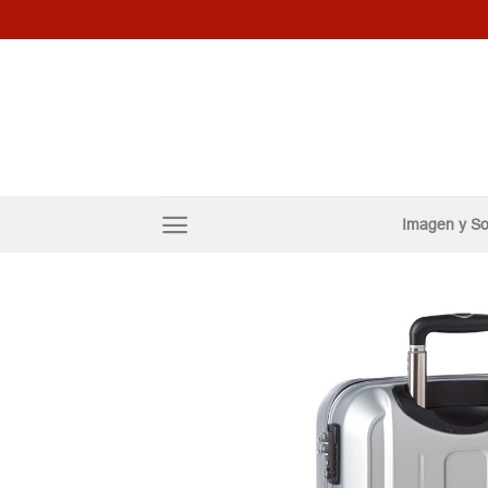
Skip
to
content
Imagen y So