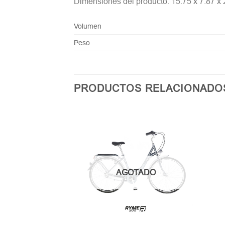
Dimensiones del producto: 15.75 x 7.87 x
Volumen
Peso
PRODUCTOS RELACIONADO
AGOTADO
TADO