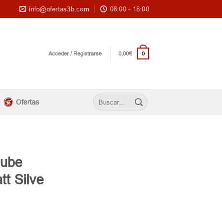
info@ofertas3b.com
08:00 - 18:00
0
Acceder / Registrarse
0,00
€
Buscar
Ofertas
por:
Cube
tt Silve