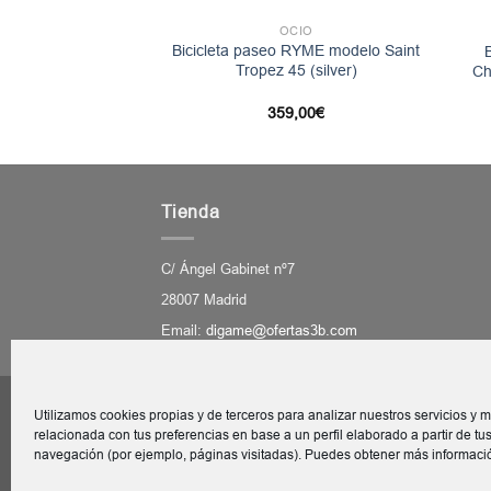
OCIO
CIO
Bicicleta paseo RYME modelo Saint
ENDO 3DS Negro
Tropez 45 (silver)
Ch
359,00
€
,99
€
Tienda
C/ Ángel Gabinet nº7
28007 Madrid
Email:
digame@ofertas3b.com
Utilizamos cookies propias y de terceros para analizar nuestros servicios y m
relacionada con tus preferencias en base a un perfil elaborado a partir de tu
navegación (por ejemplo, páginas visitadas). Puedes obtener más informaci