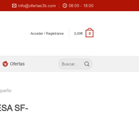
info@ofertas3b.com
08:00 - 18:00
0
Acceder / Registrarse
0,00
€
Buscar
Ofertas
por:
queño
ESA SF-