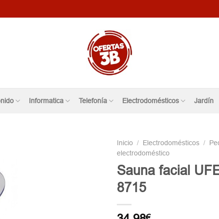
nido
Informatica
Telefonía
Electrodomésticos
Jardín
Inicio
/
Electrodomésticos
/
Pe
electrodoméstico
Sauna facial UF
8715
34,98
€