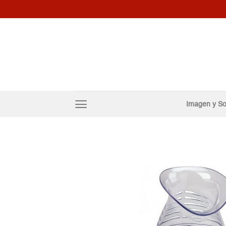
Skip
to
content
Imagen y So