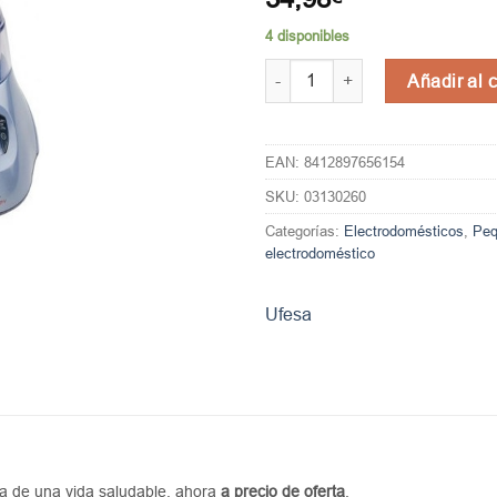
4 disponibles
Sauna facial UFESA SF-8715 can
Añadir al c
EAN:
8412897656154
SKU:
03130260
Categorías:
Electrodomésticos
,
Peq
electrodoméstico
Ufesa
ta de una vida saludable, ahora
a precio de oferta
.