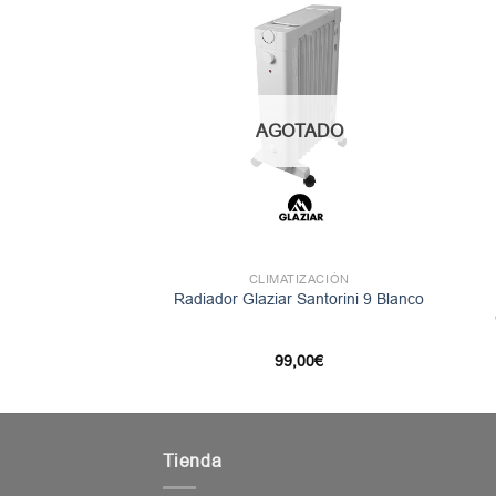
AGOTADO
TIZACIÓN
CLIMATIZACIÓN
ctrico Glaziar
Radiador Glaziar Santorini 9 Blanco
IO 2000
,00
€
99,00
€
Tienda